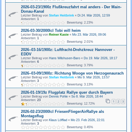
2026-03-23/1900z Flußkreuzfahrt mal anders - Der Main-
Donau-Kanal
Letzter Beitrag von
Stefan Heitbrink
«
Di 24. Mär 2026, 12:59
Antworten:
1
Bewertung: 2.23%
2026-03-30/2000lcl Tobi will heim
Letzter Beitrag von
Reiner Kaste
«
Mo 23. Mär 2026, 09:06
Antworten:
1
Bewertung: 2.01%
2026–03-16/1900z: Luftfracht-Drehzkreuz Hannover -
EDDV
Letzter Beitrag von
Hans Wilshusen-Baro
«
Do 19. Mär 2026, 18:17
Antworten:
6
Bewertung: 3.79%
2026–03-09/1900z: Richtung Wooge von Herzogenaurach
Letzter Beitrag von
Stefan Heitbrink
«
Mo 9. Mär 2026, 13:57
Antworten:
3
Bewertung: 3.13%
2026-01-19/19z Flugplatz Rallye quer durch Bayern
Letzter Beitrag von
Dennis Pohle
«
So 8. Mär 2026, 18:44
Antworten:
23
1
2
3
Bewertung: 12.72%
2026-02-23/2000lcl FriesenFliegerAirRallye als
Montagsflug
Letzter Beitrag von
Klaus Löfflad
«
Mo 23. Feb 2026, 22:01
Antworten:
3
Bewertung: 0.45%