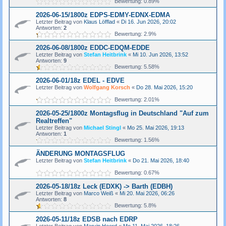
Bewertung: 0.89%
2026-06-15/1800z EDPS-EDMY-EDNX-EDMA
Letzter Beitrag von
Klaus Löfflad
«
Di 16. Jun 2026, 20:02
Antworten:
2
Bewertung: 2.9%
2026-06-08/1800z EDDC-EDQM-EDDE
Letzter Beitrag von
Stefan Heitbrink
«
Mi 10. Jun 2026, 13:52
Antworten:
9
Bewertung: 5.58%
2026-06-01/18z EDEL - EDVE
Letzter Beitrag von
Wolfgang Korsch
«
Do 28. Mai 2026, 15:20
Bewertung: 2.01%
2026-05-25/1800z Montagsflug in Deutschland "Auf zum
Realtreffen"
Letzter Beitrag von
Michael Stingl
«
Mo 25. Mai 2026, 19:13
Antworten:
1
Bewertung: 1.56%
ÄNDERUNG MONTAGSFLUG
Letzter Beitrag von
Stefan Heitbrink
«
Do 21. Mai 2026, 18:40
Bewertung: 0.67%
2026-05-18/18z Leck (EDXK) -> Barth (EDBH)
Letzter Beitrag von
Marco Weiß
«
Mi 20. Mai 2026, 06:26
Antworten:
8
Bewertung: 5.8%
2026-05-11/18z EDSB nach EDRP
Letzter Beitrag von
Marvin Heerd
«
Mo 11. Mai 2026, 18:26