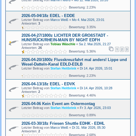
Bewertung: 2.23%
2026-05-04/18z EDEL - EDDE
Letzter Beitrag von
Marco Weiß
«
Mo 4. Mai 2026, 23:01
Antworten:
3
Bewertung: 3.35%
2026-04-27/1800z LICHTER DER GROßSTADT -
HUNSRÜCK/RHEIN-MAIN BY NIGHT EDFH
Letzter Beitrag von
Tobias Wäschle
«
Sa 2. Mai 2026, 21:27
Antworten:
26
1
2
3
Bewertung: 5.36%
2026-04-20/1800z Flusskreuzfahrt mal anders! Lippe und
Wesel-Datteln-Kanal EDLD-EDLB
Letzter Beitrag von
Stefan Heitbrink
«
Di 14. Apr 2026, 15:01
Bewertung: 2.23%
2026-04-13/18z EDEL - EDVK
Letzter Beitrag von
Stefan Heitbrink
«
Di 14. Apr 2026, 10:28
Antworten:
2
Bewertung: 4.46%
2026-04-06 Kein Event am Ostermontag
Letzter Beitrag von
Stefan Heitbrink
«
Fr 3. Apr 2026, 23:03
Bewertung: 0.89%
2026-03-30/18z Friesen Shuttle EDHK - EDHL
Letzter Beitrag von
Marco Weiß
«
Di 31. Mär 2026, 05:30
Antworten:
2
Bewertung: 2.68%