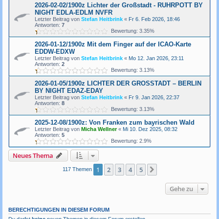
2026-02-02/1900z Lichter der Großstadt - RUHRPOTT BY
NIGHT EDLA-EDLM NVFR
Letzter Beitrag von
Stefan Heitbrink
«
Fr 6. Feb 2026, 18:46
Antworten:
7
Bewertung: 3.35%
2026-01-12/1900z Mit dem Finger auf der ICAO-Karte
EDDW-EDXW
Letzter Beitrag von
Stefan Heitbrink
«
Mo 12. Jan 2026, 23:11
Antworten:
2
Bewertung: 3.13%
2026-01-05/1900z LICHTER DER GROSSTADT – BERLIN
BY NIGHT EDAZ-EDAY
Letzter Beitrag von
Stefan Heitbrink
«
Fr 9. Jan 2026, 22:37
Antworten:
8
Bewertung: 3.13%
2025-12-08/1900z: Von Franken zum bayrischen Wald
Letzter Beitrag von
Micha Wellner
«
Mi 10. Dez 2025, 08:32
Antworten:
5
Bewertung: 2.9%
Neues Thema
1
2
3
4
5
Nächste
117 Themen
Gehe zu
BERECHTIGUNGEN IN DIESEM FORUM
Du darfst
keine
neuen Themen in diesem Forum erstellen.