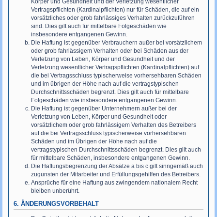
Körper und Gesundheit und der Verletzung wesentlicher
Vertragspflichten (Kardinalpflichten) nur für Schäden, die auf ein
vorsätzliches oder grob fahrlässiges Verhalten zurückzuführen
sind. Dies gilt auch für mittelbare Folgeschäden wie
insbesondere entgangenen Gewinn.
Die Haftung ist gegenüber Verbrauchern außer bei vorsätzlichem
oder grob fahrlässigem Verhalten oder bei Schäden aus der
Verletzung von Leben, Körper und Gesundheit und der
Verletzung wesentlicher Vertragspflichten (Kardinalpflichten) auf
die bei Vertragsschluss typischerweise vorhersehbaren Schäden
und im übrigen der Höhe nach auf die vertragstypischen
Durchschnittsschäden begrenzt. Dies gilt auch für mittelbare
Folgeschäden wie insbesondere entgangenen Gewinn.
Die Haftung ist gegenüber Unternehmern außer bei der
Verletzung von Leben, Körper und Gesundheit oder
vorsätzlichem oder grob fahrlässigem Verhalten des Betreibers
auf die bei Vertragsschluss typischerweise vorhersehbaren
Schäden und im Übrigen der Höhe nach auf die
vertragstypischen Durchschnittsschäden begrenzt. Dies gilt auch
für mittelbare Schäden, insbesondere entgangenen Gewinn.
Die Haftungsbegrenzung der Absätze a bis c gilt sinngemäß auch
zugunsten der Mitarbeiter und Erfüllungsgehilfen des Betreibers.
Ansprüche für eine Haftung aus zwingendem nationalem Recht
bleiben unberührt.
6. ÄNDERUNGSVORBEHALT