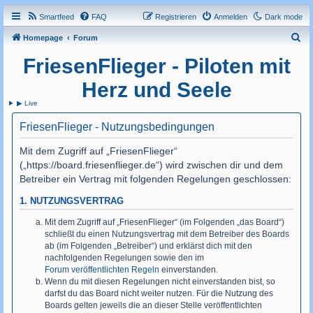
Smartfeed
FAQ
Registrieren
Anmelden
Dark mode
S
Homepage
Forum
u
FriesenFlieger - Piloten mit
c
Herz und Seele
h
▶ Live
e
FriesenFlieger - Nutzungsbedingungen
Mit dem Zugriff auf „FriesenFlieger“
(„https://board.friesenflieger.de“) wird zwischen dir und dem
Betreiber ein Vertrag mit folgenden Regelungen geschlossen:
1. NUTZUNGSVERTRAG
Mit dem Zugriff auf „FriesenFlieger“ (im Folgenden „das Board“)
schließt du einen Nutzungsvertrag mit dem Betreiber des Boards
ab (im Folgenden „Betreiber“) und erklärst dich mit den
nachfolgenden Regelungen sowie den im
Forum veröffentlichten Regeln
einverstanden.
Wenn du mit diesen Regelungen nicht einverstanden bist, so
darfst du das Board nicht weiter nutzen. Für die Nutzung des
Boards gelten jeweils die an dieser Stelle veröffentlichten