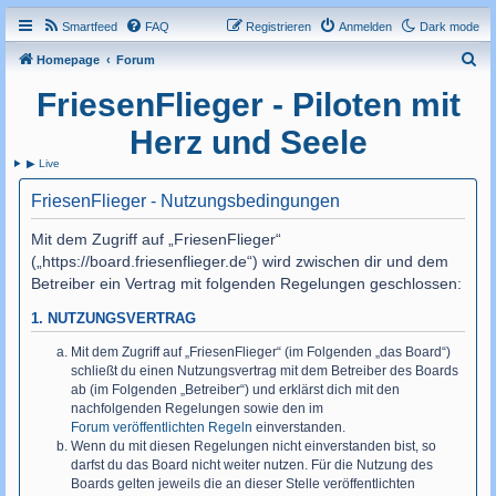
Smartfeed
FAQ
Registrieren
Anmelden
Dark mode
S
Homepage
Forum
u
FriesenFlieger - Piloten mit
c
Herz und Seele
h
▶ Live
e
FriesenFlieger - Nutzungsbedingungen
Mit dem Zugriff auf „FriesenFlieger“
(„https://board.friesenflieger.de“) wird zwischen dir und dem
Betreiber ein Vertrag mit folgenden Regelungen geschlossen:
1. NUTZUNGSVERTRAG
Mit dem Zugriff auf „FriesenFlieger“ (im Folgenden „das Board“)
schließt du einen Nutzungsvertrag mit dem Betreiber des Boards
ab (im Folgenden „Betreiber“) und erklärst dich mit den
nachfolgenden Regelungen sowie den im
Forum veröffentlichten Regeln
einverstanden.
Wenn du mit diesen Regelungen nicht einverstanden bist, so
darfst du das Board nicht weiter nutzen. Für die Nutzung des
Boards gelten jeweils die an dieser Stelle veröffentlichten