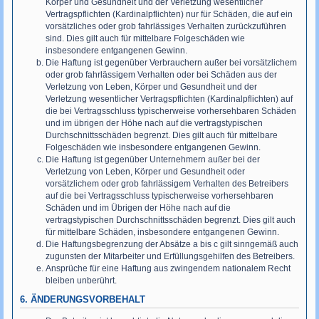
Körper und Gesundheit und der Verletzung wesentlicher
Vertragspflichten (Kardinalpflichten) nur für Schäden, die auf ein
vorsätzliches oder grob fahrlässiges Verhalten zurückzuführen
sind. Dies gilt auch für mittelbare Folgeschäden wie
insbesondere entgangenen Gewinn.
Die Haftung ist gegenüber Verbrauchern außer bei vorsätzlichem
oder grob fahrlässigem Verhalten oder bei Schäden aus der
Verletzung von Leben, Körper und Gesundheit und der
Verletzung wesentlicher Vertragspflichten (Kardinalpflichten) auf
die bei Vertragsschluss typischerweise vorhersehbaren Schäden
und im übrigen der Höhe nach auf die vertragstypischen
Durchschnittsschäden begrenzt. Dies gilt auch für mittelbare
Folgeschäden wie insbesondere entgangenen Gewinn.
Die Haftung ist gegenüber Unternehmern außer bei der
Verletzung von Leben, Körper und Gesundheit oder
vorsätzlichem oder grob fahrlässigem Verhalten des Betreibers
auf die bei Vertragsschluss typischerweise vorhersehbaren
Schäden und im Übrigen der Höhe nach auf die
vertragstypischen Durchschnittsschäden begrenzt. Dies gilt auch
für mittelbare Schäden, insbesondere entgangenen Gewinn.
Die Haftungsbegrenzung der Absätze a bis c gilt sinngemäß auch
zugunsten der Mitarbeiter und Erfüllungsgehilfen des Betreibers.
Ansprüche für eine Haftung aus zwingendem nationalem Recht
bleiben unberührt.
6. ÄNDERUNGSVORBEHALT