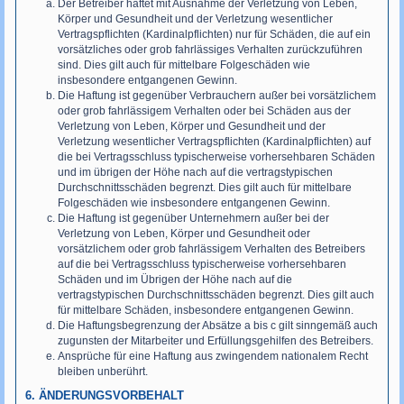
Der Betreiber haftet mit Ausnahme der Verletzung von Leben,
Körper und Gesundheit und der Verletzung wesentlicher
Vertragspflichten (Kardinalpflichten) nur für Schäden, die auf ein
vorsätzliches oder grob fahrlässiges Verhalten zurückzuführen
sind. Dies gilt auch für mittelbare Folgeschäden wie
insbesondere entgangenen Gewinn.
Die Haftung ist gegenüber Verbrauchern außer bei vorsätzlichem
oder grob fahrlässigem Verhalten oder bei Schäden aus der
Verletzung von Leben, Körper und Gesundheit und der
Verletzung wesentlicher Vertragspflichten (Kardinalpflichten) auf
die bei Vertragsschluss typischerweise vorhersehbaren Schäden
und im übrigen der Höhe nach auf die vertragstypischen
Durchschnittsschäden begrenzt. Dies gilt auch für mittelbare
Folgeschäden wie insbesondere entgangenen Gewinn.
Die Haftung ist gegenüber Unternehmern außer bei der
Verletzung von Leben, Körper und Gesundheit oder
vorsätzlichem oder grob fahrlässigem Verhalten des Betreibers
auf die bei Vertragsschluss typischerweise vorhersehbaren
Schäden und im Übrigen der Höhe nach auf die
vertragstypischen Durchschnittsschäden begrenzt. Dies gilt auch
für mittelbare Schäden, insbesondere entgangenen Gewinn.
Die Haftungsbegrenzung der Absätze a bis c gilt sinngemäß auch
zugunsten der Mitarbeiter und Erfüllungsgehilfen des Betreibers.
Ansprüche für eine Haftung aus zwingendem nationalem Recht
bleiben unberührt.
6. ÄNDERUNGSVORBEHALT