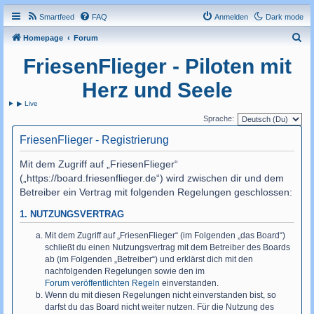
Smartfeed
FAQ
Anmelden
Dark mode
S
Homepage
Forum
u
FriesenFlieger - Piloten mit
c
Herz und Seele
h
▶ Live
e
Sprache:
FriesenFlieger - Registrierung
Mit dem Zugriff auf „FriesenFlieger“
(„https://board.friesenflieger.de“) wird zwischen dir und dem
Betreiber ein Vertrag mit folgenden Regelungen geschlossen:
1. NUTZUNGSVERTRAG
Mit dem Zugriff auf „FriesenFlieger“ (im Folgenden „das Board“)
schließt du einen Nutzungsvertrag mit dem Betreiber des Boards
ab (im Folgenden „Betreiber“) und erklärst dich mit den
nachfolgenden Regelungen sowie den im
Forum veröffentlichten Regeln
einverstanden.
Wenn du mit diesen Regelungen nicht einverstanden bist, so
darfst du das Board nicht weiter nutzen. Für die Nutzung des