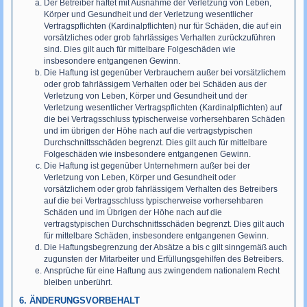
Der Betreiber haftet mit Ausnahme der Verletzung von Leben,
Körper und Gesundheit und der Verletzung wesentlicher
Vertragspflichten (Kardinalpflichten) nur für Schäden, die auf ein
vorsätzliches oder grob fahrlässiges Verhalten zurückzuführen
sind. Dies gilt auch für mittelbare Folgeschäden wie
insbesondere entgangenen Gewinn.
Die Haftung ist gegenüber Verbrauchern außer bei vorsätzlichem
oder grob fahrlässigem Verhalten oder bei Schäden aus der
Verletzung von Leben, Körper und Gesundheit und der
Verletzung wesentlicher Vertragspflichten (Kardinalpflichten) auf
die bei Vertragsschluss typischerweise vorhersehbaren Schäden
und im übrigen der Höhe nach auf die vertragstypischen
Durchschnittsschäden begrenzt. Dies gilt auch für mittelbare
Folgeschäden wie insbesondere entgangenen Gewinn.
Die Haftung ist gegenüber Unternehmern außer bei der
Verletzung von Leben, Körper und Gesundheit oder
vorsätzlichem oder grob fahrlässigem Verhalten des Betreibers
auf die bei Vertragsschluss typischerweise vorhersehbaren
Schäden und im Übrigen der Höhe nach auf die
vertragstypischen Durchschnittsschäden begrenzt. Dies gilt auch
für mittelbare Schäden, insbesondere entgangenen Gewinn.
Die Haftungsbegrenzung der Absätze a bis c gilt sinngemäß auch
zugunsten der Mitarbeiter und Erfüllungsgehilfen des Betreibers.
Ansprüche für eine Haftung aus zwingendem nationalem Recht
bleiben unberührt.
6. ÄNDERUNGSVORBEHALT