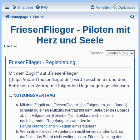
Smartfeed
FAQ
Anmelden
Dark mode
S
Homepage
Forum
u
FriesenFlieger - Piloten mit
c
Herz und Seele
h
▶ Live
e
Sprache:
FriesenFlieger - Registrierung
Mit dem Zugriff auf „FriesenFlieger“
(„https://board.friesenflieger.de“) wird zwischen dir und dem
Betreiber ein Vertrag mit folgenden Regelungen geschlossen:
1. NUTZUNGSVERTRAG
Mit dem Zugriff auf „FriesenFlieger“ (im Folgenden „das Board“)
schließt du einen Nutzungsvertrag mit dem Betreiber des Boards
ab (im Folgenden „Betreiber“) und erklärst dich mit den
nachfolgenden Regelungen sowie den im
Forum veröffentlichten Regeln
einverstanden.
Wenn du mit diesen Regelungen nicht einverstanden bist, so
darfst du das Board nicht weiter nutzen. Für die Nutzung des