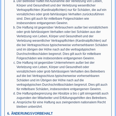
Der Betreiber haftet mit Ausnahme der Verletzung von Leben,
Körper und Gesundheit und der Verletzung wesentlicher
Vertragspflichten (Kardinalpflichten) nur für Schäden, die auf ein
vorsätzliches oder grob fahrlässiges Verhalten zurückzuführen
sind. Dies gilt auch für mittelbare Folgeschäden wie
insbesondere entgangenen Gewinn.
Die Haftung ist gegenüber Verbrauchern außer bei vorsätzlichem
oder grob fahrlässigem Verhalten oder bei Schäden aus der
Verletzung von Leben, Körper und Gesundheit und der
Verletzung wesentlicher Vertragspflichten (Kardinalpflichten) auf
die bei Vertragsschluss typischerweise vorhersehbaren Schäden
und im übrigen der Höhe nach auf die vertragstypischen
Durchschnittsschäden begrenzt. Dies gilt auch für mittelbare
Folgeschäden wie insbesondere entgangenen Gewinn.
Die Haftung ist gegenüber Unternehmern außer bei der
Verletzung von Leben, Körper und Gesundheit oder
vorsätzlichem oder grob fahrlässigem Verhalten des Betreibers
auf die bei Vertragsschluss typischerweise vorhersehbaren
Schäden und im Übrigen der Höhe nach auf die
vertragstypischen Durchschnittsschäden begrenzt. Dies gilt auch
für mittelbare Schäden, insbesondere entgangenen Gewinn.
Die Haftungsbegrenzung der Absätze a bis c gilt sinngemäß auch
zugunsten der Mitarbeiter und Erfüllungsgehilfen des Betreibers.
Ansprüche für eine Haftung aus zwingendem nationalem Recht
bleiben unberührt.
6. ÄNDERUNGSVORBEHALT