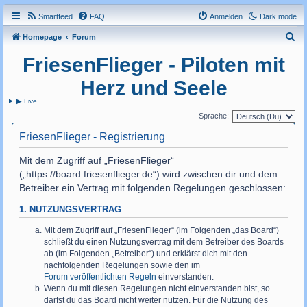
Smartfeed
FAQ
Anmelden
Dark mode
S
Homepage
Forum
u
FriesenFlieger - Piloten mit
c
Herz und Seele
h
▶ Live
e
Sprache:
FriesenFlieger - Registrierung
Mit dem Zugriff auf „FriesenFlieger“
(„https://board.friesenflieger.de“) wird zwischen dir und dem
Betreiber ein Vertrag mit folgenden Regelungen geschlossen:
1. NUTZUNGSVERTRAG
Mit dem Zugriff auf „FriesenFlieger“ (im Folgenden „das Board“)
schließt du einen Nutzungsvertrag mit dem Betreiber des Boards
ab (im Folgenden „Betreiber“) und erklärst dich mit den
nachfolgenden Regelungen sowie den im
Forum veröffentlichten Regeln
einverstanden.
Wenn du mit diesen Regelungen nicht einverstanden bist, so
darfst du das Board nicht weiter nutzen. Für die Nutzung des