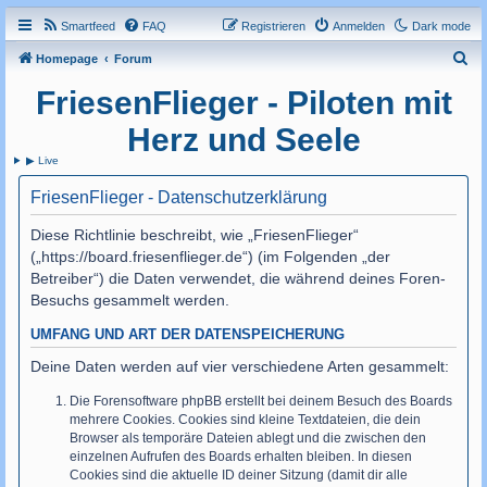
Smartfeed
FAQ
Registrieren
Anmelden
Dark mode
S
Homepage
Forum
u
FriesenFlieger - Piloten mit
c
Herz und Seele
h
▶ Live
e
FriesenFlieger - Datenschutzerklärung
Diese Richtlinie beschreibt, wie „FriesenFlieger“
(„https://board.friesenflieger.de“) (im Folgenden „der
Betreiber“) die Daten verwendet, die während deines Foren-
Besuchs gesammelt werden.
UMFANG UND ART DER DATENSPEICHERUNG
Deine Daten werden auf vier verschiedene Arten gesammelt:
Die Forensoftware phpBB erstellt bei deinem Besuch des Boards
mehrere Cookies. Cookies sind kleine Textdateien, die dein
Browser als temporäre Dateien ablegt und die zwischen den
einzelnen Aufrufen des Boards erhalten bleiben. In diesen
Cookies sind die aktuelle ID deiner Sitzung (damit dir alle