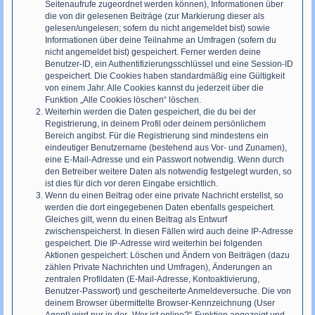
Seitenaufrufe zugeordnet werden können), Informationen über
die von dir gelesenen Beiträge (zur Markierung dieser als
gelesen/ungelesen; sofern du nicht angemeldet bist) sowie
Informationen über deine Teilnahme an Umfragen (sofern du
nicht angemeldet bist) gespeichert. Ferner werden deine
Benutzer-ID, ein Authentifizierungsschlüssel und eine Session-ID
gespeichert. Die Cookies haben standardmäßig eine Gültigkeit
von einem Jahr. Alle Cookies kannst du jederzeit über die
Funktion „Alle Cookies löschen“ löschen.
Weiterhin werden die Daten gespeichert, die du bei der
Registrierung, in deinem Profil oder deinem persönlichem
Bereich angibst. Für die Registrierung sind mindestens ein
eindeutiger Benutzername (bestehend aus Vor- und Zunamen),
eine E-Mail-Adresse und ein Passwort notwendig. Wenn durch
den Betreiber weitere Daten als notwendig festgelegt wurden, so
ist dies für dich vor deren Eingabe ersichtlich.
Wenn du einen Beitrag oder eine private Nachricht erstellst, so
werden die dort eingegebenen Daten ebenfalls gespeichert.
Gleiches gilt, wenn du einen Beitrag als Entwurf
zwischenspeicherst. In diesen Fällen wird auch deine IP-Adresse
gespeichert. Die IP-Adresse wird weiterhin bei folgenden
Aktionen gespeichert: Löschen und Ändern von Beiträgen (dazu
zählen Private Nachrichten und Umfragen), Änderungen an
zentralen Profildaten (E-Mail-Adresse, Kontoaktivierung,
Benutzer-Passwort) und gescheiterte Anmeldeversuche. Die von
deinem Browser übermittelte Browser-Kennzeichnung (User