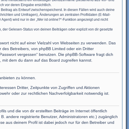
ung sind mindestens ein eindeutiger Benutzername (bestehend aus Vor- und
ch vor deren Eingabe ersichtlich.
 Beitrag als Entwurf zwischenspeicherst. In diesen Fällen wird auch deine
chrichten und Umfragen), Änderungen an zentralen Profildaten (E-Mail-
ent) wird nur in der „Wer ist online?“-Funktion angezeigt und nicht
der Gelesen-Status von deinen Beiträgen oder explizit von dir gesetzte
sswort nicht auf einer Vielzahl von Webseiten zu verwenden. Das
 des Betreibers, von phpBB Limited oder ein Dritter
 Passwort vergessen“ benutzen. Die phpBB-Software fragt dich
 mit dem du dann auf das Board zugreifen kannst.
anbieten zu können.
ressen Dritter, Zeitpunkte von Zugriffen und Aktionen
ehr oder zur rechtlichen Nachverfolgbarkeit notwendig ist.
 und die von dir erstellten Beiträge im Internet öffentlich
B. andere registrierte Benutzer, Administratoren etc.) zugänglich
 aus deinem Profil ist dabei jedoch nur für den Betreiber und