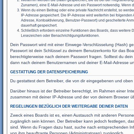
Weiterhin werden die Daten gespeichert, die du bei der Registrierun
Zunamen), eine E-Mail-Adresse und ein Passwort notwendig. Wenn durch
Wenn du einen Beitrag oder eine private Nachricht erstellst, so werd
IP-Adresse gespeichert. Die IP-Adresse wird weiterhin bei folgenden
Adresse, Kontoaktivierung, Benutzer-Passwort) und gescheiterte Anme
dauerhaft gespeichert.
Schließlich erfordern einzelne Funktionen des Boards, dass weitere 
Lesezeichen oder Benachrichtigungsfunktionen.
Dein Passwort wird mit einer Einwege-Verschlüsselung (Hash) ges
Passwort ist dein Schlüssel zu deinem Benutzerkonto für das Boar
berechtigterweise nach deinem Passwort fragen. Solltest du dei
dann nach deinem Benutzernamen und deiner E-Mail-Adresse und 
GESTATTUNG DER DATENSPEICHERUNG
Du gestattest dem Betreiber, die von dir eingegebenen und oben
Darüber hinaus ist der Betreiber berechtigt, im Rahmen einer In
zusammen mit deiner IP-Adresse und der von deinem Browser über
REGELUNGEN BEZÜGLICH DER WEITERGABE DEINER DATEN
Zweck eines Boards ist es, einen Austausch mit anderen Personen z
zugänglich sein können. Der Betreiber kann jedoch festlegen, dass
sind. Wenn du Fragen dazu hast, suche nach entsprechenden Infor
von ihm beauftragte Personen (Administratoren) zugänglich.