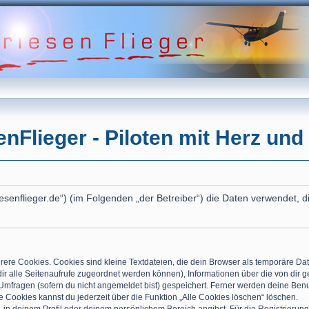
enFlieger - Piloten mit Herz und
d.friesenflieger.de“) (im Folgenden „der Betreiber“) die Daten verwend
ere Cookies. Cookies sind kleine Textdateien, die dein Browser als temporäre Dat
t dir alle Seitenaufrufe zugeordnet werden können), Informationen über die von dir
Umfragen (sofern du nicht angemeldet bist) gespeichert. Ferner werden deine Benut
 Cookies kannst du jederzeit über die Funktion „Alle Cookies löschen“ löschen.