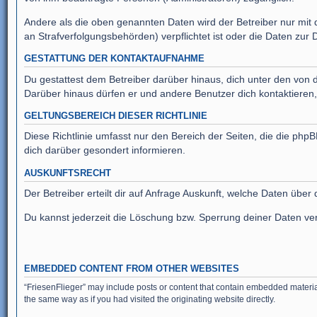
Andere als die oben genannten Daten wird der Betreiber nur mit d
an Strafverfolgungsbehörden) verpflichtet ist oder die Daten zur D
GESTATTUNG DER KONTAKTAUFNAHME
Du gestattest dem Betreiber darüber hinaus, dich unter den von d
Darüber hinaus dürfen er und andere Benutzer dich kontaktieren, 
GELTUNGSBEREICH DIESER RICHTLINIE
Diese Richtlinie umfasst nur den Bereich der Seiten, die die ph
dich darüber gesondert informieren.
AUSKUNFTSRECHT
Der Betreiber erteilt dir auf Anfrage Auskunft, welche Daten über 
Du kannst jederzeit die Löschung bzw. Sperrung deiner Daten verl
EMBEDDED CONTENT FROM OTHER WEBSITES
“FriesenFlieger” may include posts or content that contain embedded material
the same way as if you had visited the originating website directly.