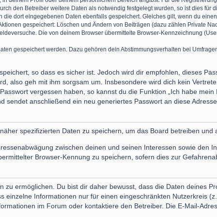
g, in deinem Profil oder deinem persönlichem Bereich angibst. Für die Registrier
 den Betreiber weitere Daten als notwendig festgelegt wurden, so ist dies für di
en die dort eingegebenen Daten ebenfalls gespeichert. Gleiches gilt, wenn du einen
 Aktionen gespeichert: Löschen und Ändern von Beiträgen (dazu zählen Private Na
ldeversuche. Die von deinem Browser übermittelte Browser-Kennzeichnung (User Ag
Daten gespeichert werden. Dazu gehören dein Abstimmungsverhalten bei Umfragen, 
peichert, so dass es sicher ist. Jedoch wird dir empfohlen, dieses Pa
d, also geh mit ihm sorgsam um. Insbesondere wird dich kein Vertreter
n Passwort vergessen haben, so kannst du die Funktion „Ich habe mein
sendet anschließend ein neu generiertes Passwort an diese Adresse,
 näher spezifizierten Daten zu speichern, um das Board betreiben und 
teressenabwägung zwischen deinen und seinen Interessen sowie den Inte
mittelter Browser-Kennung zu speichern, sofern dies zur Gefahrenabw
u ermöglichen. Du bist dir daher bewusst, dass die Daten deines Profils
 einzelne Informationen nur für einen eingeschränkten Nutzerkreis (z. 
mationen im Forum oder kontaktiere den Betreiber. Die E-Mail-Adresse