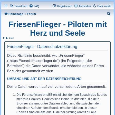
Smartfeed
FAQ
Registrieren
Anmelden
Dark mode
S
Homepage
Forum
u
FriesenFlieger - Piloten mit
c
Herz und Seele
h
▶ Live
e
FriesenFlieger - Datenschutzerklärung
Diese Richtlinie beschreibt, wie „FriesenFlieger“
(„https://board.friesenflieger.de“) (im Folgenden „der
Betreiber“) die Daten verwendet, die während deines Foren-
Besuchs gesammelt werden.
UMFANG UND ART DER DATENSPEICHERUNG
Deine Daten werden auf vier verschiedene Arten gesammelt:
Die Forensoftware phpBB erstellt bei deinem Besuch des Boards
mehrere Cookies. Cookies sind kleine Textdateien, die dein
Browser als temporäre Dateien ablegt und die zwischen den
einzelnen Aufrufen des Boards erhalten bleiben. In diesen
Cookies sind die aktuelle ID deiner Sitzung (damit dir alle