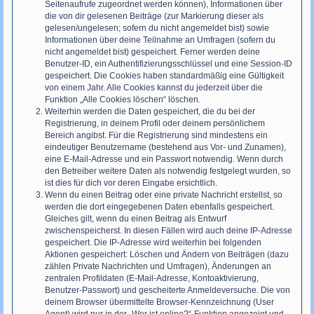
Seitenaufrufe zugeordnet werden können), Informationen über
die von dir gelesenen Beiträge (zur Markierung dieser als
gelesen/ungelesen; sofern du nicht angemeldet bist) sowie
Informationen über deine Teilnahme an Umfragen (sofern du
nicht angemeldet bist) gespeichert. Ferner werden deine
Benutzer-ID, ein Authentifizierungsschlüssel und eine Session-ID
gespeichert. Die Cookies haben standardmäßig eine Gültigkeit
von einem Jahr. Alle Cookies kannst du jederzeit über die
Funktion „Alle Cookies löschen“ löschen.
Weiterhin werden die Daten gespeichert, die du bei der
Registrierung, in deinem Profil oder deinem persönlichem
Bereich angibst. Für die Registrierung sind mindestens ein
eindeutiger Benutzername (bestehend aus Vor- und Zunamen),
eine E-Mail-Adresse und ein Passwort notwendig. Wenn durch
den Betreiber weitere Daten als notwendig festgelegt wurden, so
ist dies für dich vor deren Eingabe ersichtlich.
Wenn du einen Beitrag oder eine private Nachricht erstellst, so
werden die dort eingegebenen Daten ebenfalls gespeichert.
Gleiches gilt, wenn du einen Beitrag als Entwurf
zwischenspeicherst. In diesen Fällen wird auch deine IP-Adresse
gespeichert. Die IP-Adresse wird weiterhin bei folgenden
Aktionen gespeichert: Löschen und Ändern von Beiträgen (dazu
zählen Private Nachrichten und Umfragen), Änderungen an
zentralen Profildaten (E-Mail-Adresse, Kontoaktivierung,
Benutzer-Passwort) und gescheiterte Anmeldeversuche. Die von
deinem Browser übermittelte Browser-Kennzeichnung (User