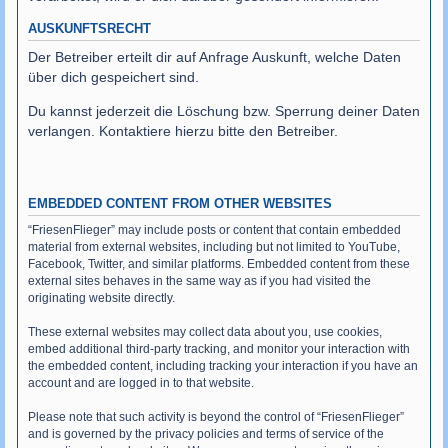
AUSKUNFTSRECHT
Der Betreiber erteilt dir auf Anfrage Auskunft, welche Daten
über dich gespeichert sind.
Du kannst jederzeit die Löschung bzw. Sperrung deiner Daten
verlangen. Kontaktiere hierzu bitte den Betreiber.
EMBEDDED CONTENT FROM OTHER WEBSITES
“FriesenFlieger” may include posts or content that contain embedded
material from external websites, including but not limited to YouTube,
Facebook, Twitter, and similar platforms. Embedded content from these
external sites behaves in the same way as if you had visited the
originating website directly.
These external websites may collect data about you, use cookies,
embed additional third-party tracking, and monitor your interaction with
the embedded content, including tracking your interaction if you have an
account and are logged in to that website.
Please note that such activity is beyond the control of “FriesenFlieger”
and is governed by the privacy policies and terms of service of the