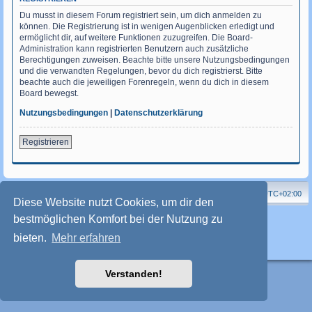
Du musst in diesem Forum registriert sein, um dich anmelden zu
können. Die Registrierung ist in wenigen Augenblicken erledigt und
ermöglicht dir, auf weitere Funktionen zuzugreifen. Die Board-
Administration kann registrierten Benutzern auch zusätzliche
Berechtigungen zuweisen. Beachte bitte unsere Nutzungsbedingungen
und die verwandten Regelungen, bevor du dich registrierst. Bitte
beachte auch die jeweiligen Forenregeln, wenn du dich in diesem
Board bewegst.
Nutzungsbedingungen
|
Datenschutzerklärung
Registrieren
Homepage
Forum
Alle Zeiten sind
UTC+02:00
Diese Website nutzt Cookies, um dir den
Powered by
phpBB
® Forum Software © phpBB Limited
bestmöglichen Komfort bei der Nutzung zu
Deutsche Übersetzung durch
phpBB.de
bieten.
Mehr erfahren
Style: Friesen(New) by FriesenFlieger
phpBB-Style-Design
Datenschutz
|
Nutzungsbedingungen
Verstanden!