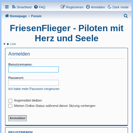
Smartfeed
FAQ
Registrieren
Anmelden
Dark mode
S
Homepage
Forum
u
FriesenFlieger - Piloten mit
c
Herz und Seele
h
▶ Live
e
Anmelden
Benutzername:
Passwort:
Ich habe mein Passwort vergessen
Angemeldet bleiben
Meinen Online-Status während dieser Sitzung verbergen
REGISTRIEREN