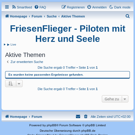
Smartfeed
FAQ
Registrieren
Anmelden
Dark mode
S
Homepage
Forum
Suche
Aktive Themen
u
FriesenFlieger - Piloten mit
c
Herz und Seele
h
▶ Live
e
Aktive Themen
Zur erweiterten Suche
Die Suche ergab 0 Treffer • Seite
1
von
1
Es wurden keine passenden Ergebnisse gefunden.
Die Suche ergab 0 Treffer • Seite
1
von
1
Gehe zu
Homepage
Forum
Alle Zeiten sind
UTC+02:00
Powered by
phpBB
® Forum Software © phpBB Limited
Deutsche Übersetzung durch
phpBB.de