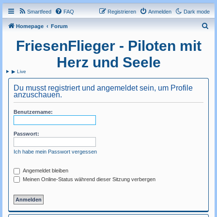
Smartfeed
FAQ
Registrieren
Anmelden
Dark mode
S
Homepage
Forum
u
FriesenFlieger - Piloten mit
c
Herz und Seele
h
▶ Live
e
Du musst registriert und angemeldet sein, um Profile
anzuschauen.
Benutzername:
Passwort:
Ich habe mein Passwort vergessen
Angemeldet bleiben
Meinen Online-Status während dieser Sitzung verbergen