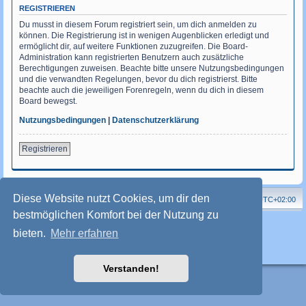
REGISTRIEREN
Du musst in diesem Forum registriert sein, um dich anmelden zu
können. Die Registrierung ist in wenigen Augenblicken erledigt und
ermöglicht dir, auf weitere Funktionen zuzugreifen. Die Board-
Administration kann registrierten Benutzern auch zusätzliche
Berechtigungen zuweisen. Beachte bitte unsere Nutzungsbedingungen
und die verwandten Regelungen, bevor du dich registrierst. Bitte
beachte auch die jeweiligen Forenregeln, wenn du dich in diesem
Board bewegst.
Nutzungsbedingungen
|
Datenschutzerklärung
Registrieren
Diese Website nutzt Cookies, um dir den
Homepage
Forum
Alle Zeiten sind
UTC+02:00
bestmöglichen Komfort bei der Nutzung zu
Powered by
phpBB
® Forum Software © phpBB Limited
Deutsche Übersetzung durch
phpBB.de
bieten.
Mehr erfahren
Style: Friesen(New) by FriesenFlieger
phpBB-Style-Design
Datenschutz
|
Nutzungsbedingungen
Verstanden!