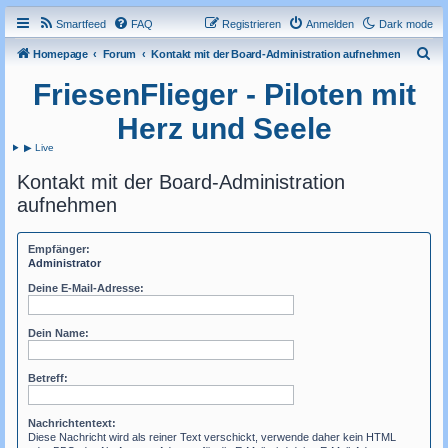
Smartfeed
FAQ
Registrieren
Anmelden
Dark mode
S
Homepage
Forum
Kontakt mit der Board-Administration aufnehmen
u
FriesenFlieger - Piloten mit
c
Herz und Seele
h
▶ Live
e
Kontakt mit der Board-Administration
aufnehmen
Empfänger:
Administrator
Deine E-Mail-Adresse:
Dein Name:
Betreff:
Nachrichtentext:
Diese Nachricht wird als reiner Text verschickt, verwende daher kein HTML