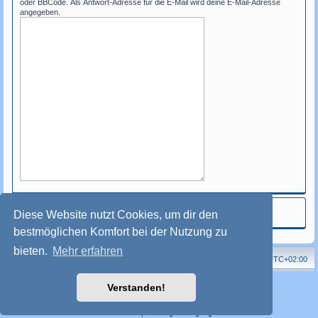
oder BBCode. Als Antwort-Adresse für die E-Mail wird deine E-Mail-Adresse
angegeben.
Diese Website nutzt Cookies, um dir den
bestmöglichen Komfort bei der Nutzung zu
bieten.
Mehr erfahren
Homepage
Forum
Alle Zeiten sind
UTC+02:00
Powered by
phpBB
® Forum Software © phpBB Limited
Verstanden!
Deutsche Übersetzung durch
phpBB.de
Style: Friesen(New) by FriesenFlieger
phpBB-Style-Design
Datenschutz
|
Nutzungsbedingungen