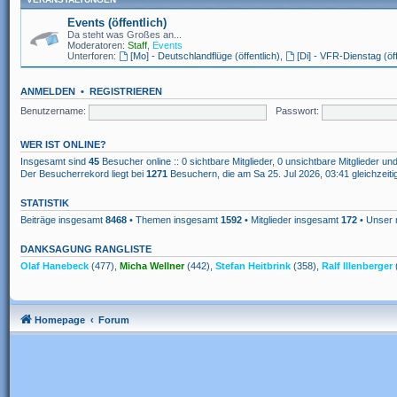
Events (öffentlich)
Da steht was Großes an...
Moderatoren:
Staff
,
Events
Unterforen:
[Mo] - Deutschlandflüge (öffentlich)
,
[Di] - VFR-Dienstag (öff
ANMELDEN
•
REGISTRIEREN
Benutzername:
Passwort:
WER IST ONLINE?
Insgesamt sind
45
Besucher online :: 0 sichtbare Mitglieder, 0 unsichtbare Mitglieder u
Der Besucherrekord liegt bei
1271
Besuchern, die am Sa 25. Jul 2026, 03:41 gleichzeiti
STATISTIK
Beiträge insgesamt
8468
• Themen insgesamt
1592
• Mitglieder insgesamt
172
• Unser 
DANKSAGUNG RANGLISTE
Olaf Hanebeck
(477),
Micha Wellner
(442),
Stefan Heitbrink
(358),
Ralf Illenberger
Homepage
Forum