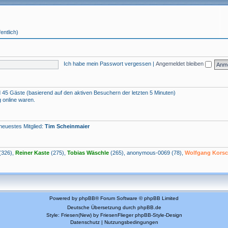
entlich)
Ich habe mein Passwort vergessen
|
Angemeldet bleiben
nd 45 Gäste (basierend auf den aktiven Besuchern der letzten 5 Minuten)
g online waren.
neuestes Mitglied:
Tim Scheinmaier
(326),
Reiner Kaste
(275),
Tobias Wäschle
(265),
anonymous-0069
(78),
Wolfgang Kors
Powered by
phpBB
® Forum Software © phpBB Limited
Deutsche Übersetzung durch
phpBB.de
Style: Friesen(New) by FriesenFlieger
phpBB-Style-Design
Datenschutz
|
Nutzungsbedingungen