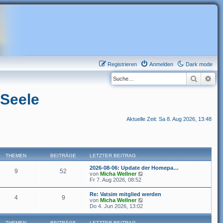
Registrieren
Anmelden
Dark mode
Suche
Erw
 Seele
Aktuelle Zeit: Sa 8. Aug 2026, 13:48
THEMEN
BEITRÄGE
LETZTER BEITRAG
2026-08-06: Update der Homepa…
9
52
N
von
Micha Wellner
e
Fr 7. Aug 2026, 08:52
u
e
Re: Vatsim mitglied werden
4
9
s
N
von
Micha Wellner
t
e
Do 4. Jun 2026, 13:02
e
u
r
e
B
THEMEN
BEITRÄGE
LETZTER BEITRAG