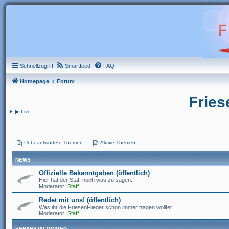
Schnellzugriff
Smartfeed
FAQ
Homepage
Forum
Fries
▶ Live
Unbeantwortete Themen
Aktive Themen
NEWS
Offizielle Bekanntgaben (öffentlich)
Hier hat der Staff noch was zu sagen.
Moderator:
Staff
Redet mit uns! (öffentlich)
Was ihr die FriesenFlieger schon immer fragen wolltet.
Moderator:
Staff
VERANSTALTUNGEN