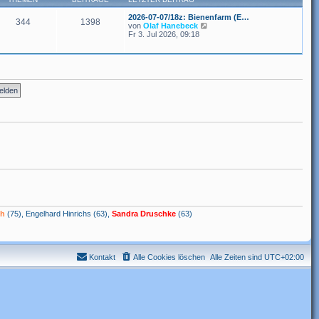
s
e
t
i
2026-07-07/18z: Bienenfarm (E…
e
344
1398
t
N
von
Olaf Hanebeck
r
r
e
Fr 3. Jul 2026, 09:18
B
a
u
e
g
e
i
s
t
t
r
e
a
r
g
B
e
i
t
r
a
g
ch
(75),
Engelhard Hinrichs
(63),
Sandra Druschke
(63)
Kontakt
Alle Cookies löschen
Alle Zeiten sind
UTC+02:00