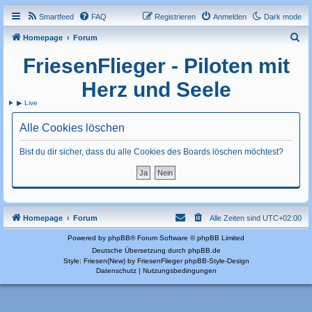
Smartfeed
FAQ
Registrieren
Anmelden
Dark mode
S
Homepage
Forum
u
FriesenFlieger - Piloten mit
c
Herz und Seele
h
▶ Live
e
Alle Cookies löschen
Bist du dir sicher, dass du alle Cookies des Boards löschen möchtest?
Homepage
Forum
Alle Zeiten sind
UTC+02:00
Powered by
phpBB
® Forum Software © phpBB Limited
Deutsche Übersetzung durch
phpBB.de
Style: Friesen(New) by FriesenFlieger
phpBB-Style-Design
Datenschutz
|
Nutzungsbedingungen